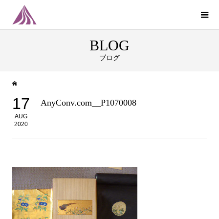
BLOG
ブログ
17
AnyConv.com__P1070008
AUG
2020