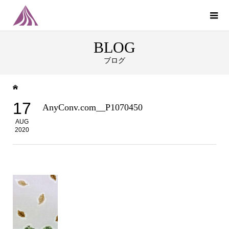
BLOG
ブログ
17
AnyConv.com__P1070450
AUG
2020